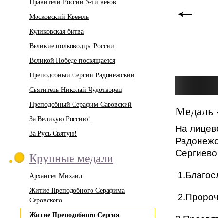
Правители России 5-ти веков
Московский Кремль
Куликовская битва
Великие полководцы России
Великой Победе посвящается
Преподобный Сергий Радонежский
Святитель Николай Чудотворец
Преподобный Серафим Саровский
Медаль 
За Великую Россию!
На лицев
За Русь Святую!
Радонежс
Сергиево
Крупные медали
1.Благос
Архангел Михаил
Житие Преподобного Серафима
2.Пророч
Саровского
Житие Преподобного Сергия