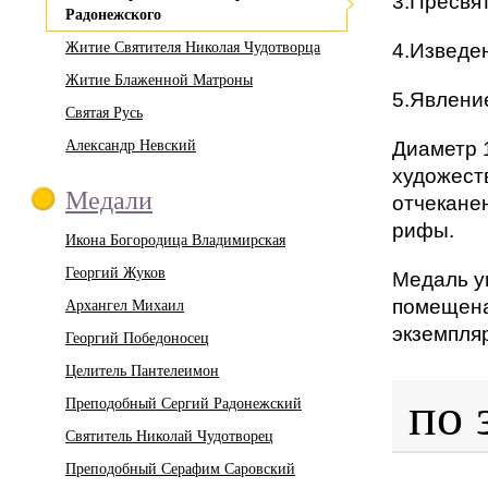
3.Пресвя
Радонежского
Житие Святителя Николая Чудотворца
4.Изведе
Житие Блаженной Матроны
5.Явлени
Святая Русь
Александр Невский
Диаметр 
художеств
Медали
отчекане
рифы.
Икона Богородица Владимирская
Георгий Жуков
Медаль у
Архангел Михаил
помещена
экземпля
Георгий Победоносец
Целитель Пантелеимон
по 
Преподобный Сергий Радонежский
Святитель Николай Чудотворец
Преподобный Серафим Саровский