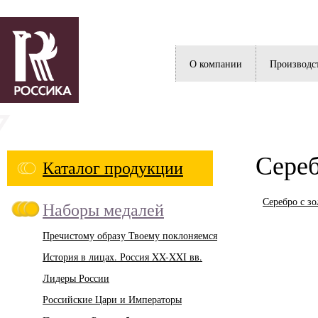
Россика
О компании
Производс
Сереб
Каталог продукции
Серебро с з
Наборы медалей
Пречистому образу Твоему поклоняемся
История в лицах. Россия XX-XXI вв.
Лидеры России
Российские Цари и Императоры