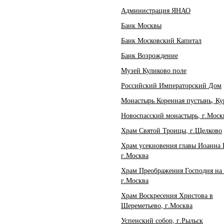
Администрация ЯНАО
Банк Москвы
Банк Московский Капитал
Банк Возрождение
Музей Куликово поле
Российский Императорский Дом
Монастырь Коренная пустынь, Кур
Новоспасский монастырь, г.Моск
Храм Святой Троицы, г.Щелково
Храм усекновения главы Иоанна 
г.Москва
Храм Преображения Господня на 
г.Москва
Храм Воскресения Христова в
Шереметьево, г.Москва
Успенский собор, г.Рыльск