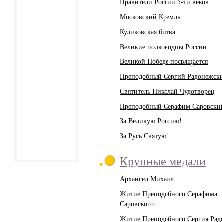
Правители России 5-ти веков
Московский Кремль
Куликовская битва
Великие полководцы России
Великой Победе посвящается
Преподобный Сергий Радонежск
Святитель Николай Чудотворец
Преподобный Серафим Саровски
За Великую Россию!
За Русь Святую!
Крупные медали
Архангел Михаил
Житие Преподобного Серафима
Саровского
Житие Преподобного Сергия Рад