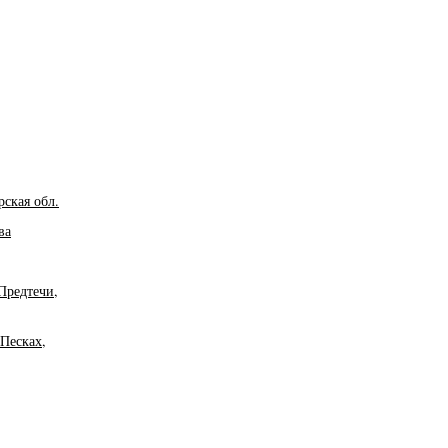
ская обл.
ва
Предтечи,
Песках,