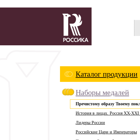
Россика
Каталог продукции
Наборы медалей
Пречистому образу Твоему пок
История в лицах. Россия XX-XXI 
Лидеры России
Российские Цари и Императоры