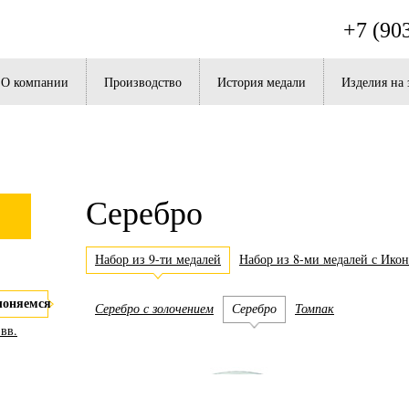
+7 (90
О компании
Производство
История медали
Изделия на 
Серебро
Набор из 9-ти медалей
Набор из 8-ми медалей с Ико
лоняемся
Серебро с золочением
Серебро
Томпак
вв.