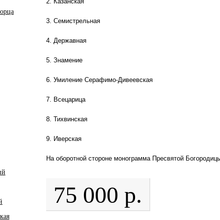
2. Казанская
ворца
3. Семистрельная
4. Державная
5. Знамение
6. Умиление Серафимо-Дивеевская
7. Всецарица
8. Тихвинская
9. Иверская
На оборотной стороне монограмма Пресвятой Богородиц
ий
75 000 р.
й
кая